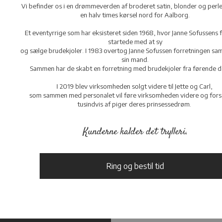
Vi befinder os i en drømmeverden af broderet satin, blonder og perl
en halv times kørsel nord for Aalborg.
Et eventyrrige som har eksisteret siden 1968, hvor Janne Sofussens 
startede med at sy
og sælge brudekjoler. I 1983 overtog Janne Sofussen forretningen 
sin mand.
Sammen har de skabt en forretning med brudekjoler fra førende d
I 2019 blev virksomheden solgt videre til Jette og Carl,
som sammen med personalet vil føre virksomheden videre og fors
tusindvis af piger deres prinsessedrøm.
Kunderne kalder det trylleri.
Ring og bestil tid​