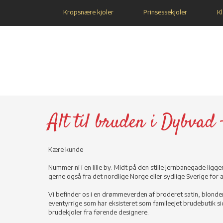
Kropsnære kjoler
Prinsessekjoler
Kl
Alt til bruden i Dybvad 
Kære kunde
Nummer ni i en lille by. Midt på den stille Jernbanegade li
gerne også fra det nordlige Norge eller sydlige Sverige for 
Vi befinder os i en drømmeverden af broderet satin, blonder 
eventyrrige som har eksisteret som famileejet brudebutik s
brudekjoler fra førende designere.