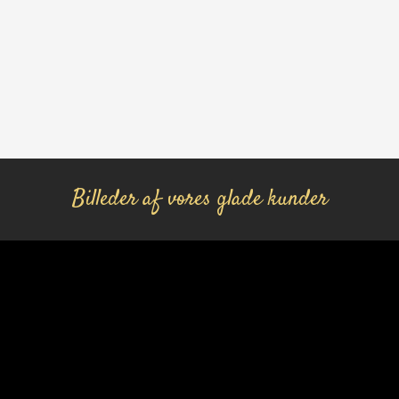
​Billeder af vores glade kunder