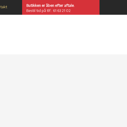
Butikken er åben efter aftale​.
takt
​Bestil tid på tlf.: 61 63 21 02