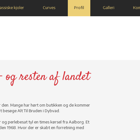
assiske kjoler
Curves
Profil
Galleri
Kon
- og resten af landet
gger den. Mange har hørt om butikken og de kommer
at besøge Alt Til Bruden i Dybvad.
og perlebesat tyl en times kørsel fra Aalborg. Et
iden 1968. Hvor der er skabt en forretning med