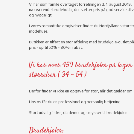
Vi har som famile overtaget forretningen d. 1. august 2019, 
nærværende brudebutik, der sætter pris på god service til v
og hyggeligt.
I vores romantiske omgivelser finder du Nordjyllands størst
modehuse.
Butikken er tilført en stor afdeling med brudekjole-outlet på 
pris - op til 50% - 80% i rabat.
Vi har over 450 brudekjoler på lager 
størrelser ( 34 - 54 )
Derfor finder vi ikke en opgave for stor, når det gælder om
Hos os får du en professionel og personlig betjening.
Stort udvalg i: slør, diademer og smykker til brudekjolen.
Brudekjoler: