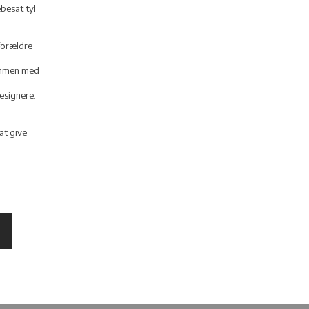
ebesat tyl
forældre
sammen med
esignere.
at give