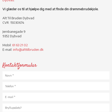
Vi glæder os til at hjælpe dig med at finde din drømmebrudekjole.
Alt Til Bruden Dybvad
​CVR: 15030674
Jernbanegade 9
9352 Dybvad
Mobil:
61 63 21 02
E-mail:
info@alttilbruden.dk
​Kontaktformular