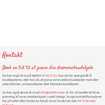
Kontakt
Book en tid til at prøve din drømmebrudekjole
​Du kan ringe til os på telefon
61 63 21 02
, hvis du har spørgsmål til
brudekjolerne, eller hvis du vil prøve vores enkle brudekjoler med eller
uden blonder, prinsessekjoler eller klassiske brudekjoler.
Du kan også skrive til os på
info@alttilbruden.dk
for at bestille tid til en
prøvning af vores smukke kjoler i unikt design, bruge kontaktformularen
her på siden eller booke en tid på vores Facebook side
Alt Til Bruden
Dybvad
.