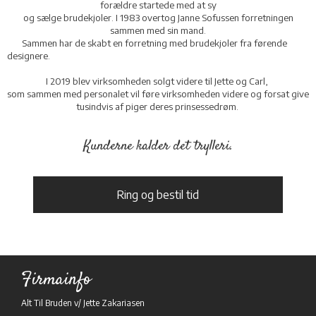
forældre startede med at sy
og sælge brudekjoler. I 1983 overtog Janne Sofussen forretningen
sammen med sin mand.
Sammen har de skabt en forretning med brudekjoler fra førende
designere.
I 2019 blev virksomheden solgt videre til Jette og Carl,
som sammen med personalet vil føre virksomheden videre og forsat give
tusindvis af piger deres prinsessedrøm.
Kunderne kalder det trylleri.
Ring og bestil tid​
Firmainfo
Alt Til Bruden v/ Jette Zakariasen