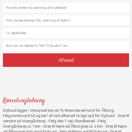
Kørselsvejledning
Dybvad ligger i Vensyssel kun en ½ times kørsel nord for Ålborg.
Følg motorvej E45 og kør' af ved afkørsel 14 lige syd for Dybvad - Drej til
venstre ad Voergårdsvej - Følg den 1. vej i Rundkørsel - Følg
Voergårdsvej ca. 1 km - Drej til højre ad Ålborgvej ca. 2 km - Drej til højre
ad Ålborgvej ind i mod Dybvad - følg skiltning ind til Dybvad - Drej til