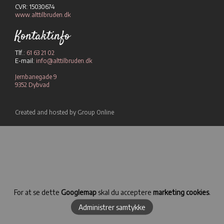
CVR: 15030674
www.alttilbruden.dk
Kontaktinfo
Tlf.:
61 63 21 02
E-mail:
info@alttilbruden.dk
Jernbanegade 9
9352 Dybvad
Created and hosted by Group Online
For at se dette
Googlemap
skal du acceptere
marketing cookies
.
Administrer samtykke