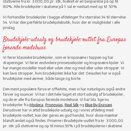
stativerne fra kr. 3.000,00 pr. stk, hvilket er en besparelse på op til
80%. Alle brudekjoler i skabene på 1. sal er nedsat med op til 50%.
Vi forhandler brudekjoler i begge afdelinger fra størrelse 34 til størrelse
54. Vi har den perfekte brudekjolebutik, hvor der er muligheder i alle
prislag.
Brudekjole-udsalg og brudekjole-outlet fra Europas
førende modehuse
Vi fører klassiske brudekjoler, som er kropsnære i toppen og har
draperinger. Vi fører endvidere prinsessekjoler og kropsnære kjoler. Vi
har mange modeller med eller uden sten og med eller uden stropper. Vi
kan lave stropper, hvis brudekjolen ikke har det. Desuden har vi også
brudekjoler med ærmer, både lange og korte.
Den mest populære farve er offwhite, men vi har naturligvis også andre
farver og nuancer. Vi har i det hele taget et stort udvalg af brudekjoler,
og de er alle fra Europas førende modehuse. Vi har bla. lige nu
brudekjoler fra
Modeca
,
Pronovias
,
Real Silk
og
Blue By Enzoani
.
Derudover har vi altid brudekjole-udsalg og i vores afdeling med
brudekjole-outlet, kan der gøres en god handel, hvor disse mærker
blandt andet også findes. Priserne i Brudekjole-outlet fra kr. 3.000,00
pr. stk. på stativerne og op til minus 50% i på brudekjolerne i skabene.