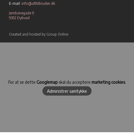
E-mail:
info@alttilbruden.dk
Jernbanegade 9
9352 Dybvad
Created and hosted by Group Online
For at se dette
Googlemap
skal du acceptere
marketing cookies
.
Administrer samtykke