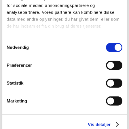
Se vores skønneste brudekjoler
for sociale medier, annonceringspartnere og
analysepartnere. Vores partnere kan kombinere disse
data med andre oplysninger, du har givet dem, eller som
de har indsamlet fra din brug af deres tjenester.
Samtykkevalg
Nødvendig
KUNDEGALLERI​
Præferencer
Vi har en masse tilfredse kunder
Statistik
Marketing
​PROFIL
Vis detaljer
Læs om os og vores dejlige butik