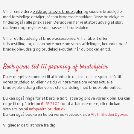
Vi har endvidere
enkle​ og snævre brudekjoler
og snæ​vre brudekjoler
med forskellige detaljer, såsom broderede stykker. Disse brudekjoler
findes også i alle prisklasser. Derudover har vi et stort udvalg af slør,
diademer og smykker som passer til brudekjolen.
Vi har et flot udvalg af brude-accessories. Vi har åbent efter
tidsbestilling, og du kan høre mere om vores afdelinger, herunder også
brudekjole-udsalg og brudekjole-outlet, når du booker en tid.
Book gerne tid til prøvning ​af brudekjoler
Du er meget velkommen til at kontakte os, hvis du har spørgsmål til
vores brudekjoler, eller hvis du vil høre mere om vores aktuelle
brudekjole-udsalg eller vores store afdeling med brudekjole-outlet..
Du kan også ringe for at bestille tid til at se og prøve vores kjoler. Du kan
ringe til os på telefon
61 63 21 02
for at aftale nærmere, eller du kan
skrive til os på
info@alttilbruden.dk
Du kan også booke en tid på vores Facebook side
Alt Til Bruden Dybvad
.
Vi glæder os til at høre fra dig.