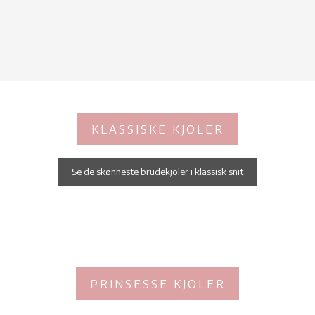
KLASSISKE KJOLER​
Se de skønneste brudekjoler i klassisk snit
PRINSESSE KJOLER​