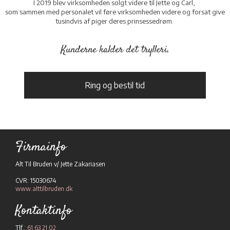
I 2019 blev virksomheden solgt videre til Jette og Carl,
som sammen med personalet vil føre virksomheden videre og forsat give
tusindvis af piger deres prinsessedrøm.
Kunderne kalder det trylleri.
Ring og bestil tid​
Firmainfo
Alt Til Bruden v/ Jette Zakariasen
CVR: 15030674
www.alttilbruden.dk
Kontaktinfo
Tlf.:
61 63 21 02