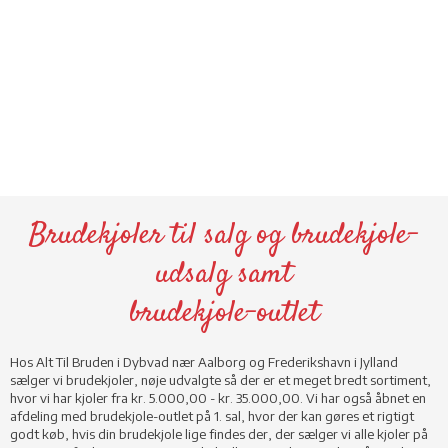
Brudekjoler til salg og brudekjole-
udsalg samt
​brudekjole-outlet
Hos Alt Til Bruden i Dybvad nær Aalborg og Frederikshavn i Jylland
sælger vi brudekjoler, nøje udvalgte så der er et meget bredt sortiment,
hvor vi har kjoler fra kr. 5.000,00 - kr. 35.000,00. Vi har også åbnet en
afdeling med brudekjole-outlet på 1. sal, hvor der kan gøres et rigtigt
godt køb, hvis din brudekjole lige findes der, der sælger vi alle kjoler på