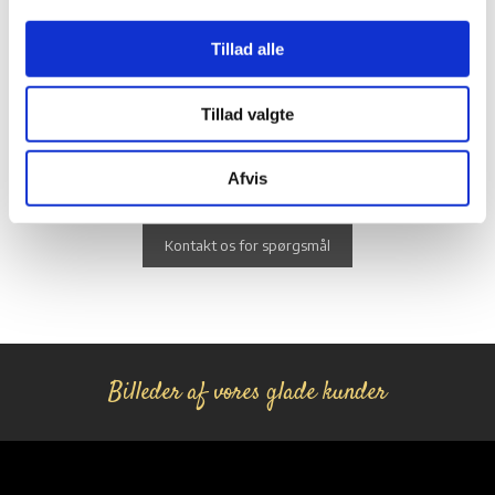
Tillad alle
Tillad valgte
KONTAKT​
Afvis
Kontakt os for spørgsmål
​Billeder af vores glade kunder